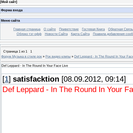
[
Мой сайт
]
Форма входа
Меню сайта
Главная страница
О сайте
Приветствие
Гостевая Книга
Обратная Связь
Облоко тэг-офф
Новости Сайта
Карта Сайта
Поавила добавления соо
Страница
1
из
1
1
Форум Музыка в стиле рок
»
Рок видео клипы
»
Def Leppard - In The Round In Your Fac
Def Leppard - In The Round In Your Face Live
[
1
]
satisfacktion
[08.09.2012, 09:14]
Def Leppard - In The Round In Your Fa