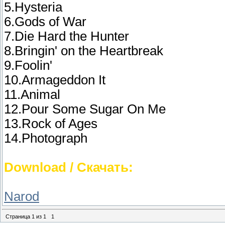
5.Hysteria
6.Gods of War
7.Die Hard the Hunter
8.Bringin' on the Heartbreak
9.Foolin'
10.Armageddon It
11.Animal
12.Pour Some Sugar On Me
13.Rock of Ages
14.Photograph
Download / Скачать:
Narod
Страница
1
из
1
1