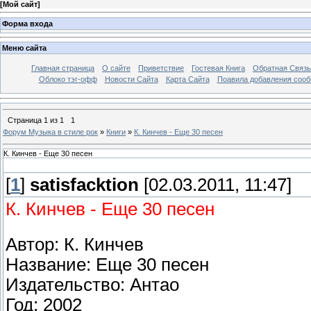
[
Мой сайт
]
Форма входа
Меню сайта
Главная страница
О сайте
Приветствие
Гостевая Книга
Обратная Связь
Облоко тэг-офф
Новости Сайта
Карта Сайта
Поавила добавления соо
Страница
1
из
1
1
Форум Музыка в стиле рок
»
Книги
»
К. Кинчев - Еще 30 песен
К. Кинчев - Еще 30 песен
[
1
]
satisfacktion
[02.03.2011, 11:47]
К. Кинчев - Еще 30 песен
Автор: К. Кинчев
Название: Еще 30 песен
Издательство: Антао
Год: 2002