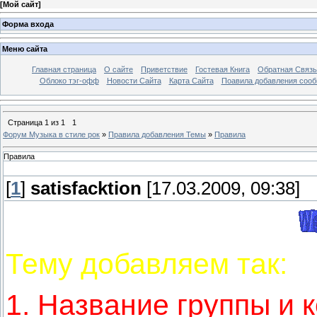
[
Мой сайт
]
Форма входа
Меню сайта
Главная страница
О сайте
Приветствие
Гостевая Книга
Обратная Связь
Облоко тэг-офф
Новости Сайта
Карта Сайта
Поавила добавления соо
Страница
1
из
1
1
Форум Музыка в стиле рок
»
Правила добавления Темы
»
Правила
Правила
[
1
]
satisfacktion
[17.03.2009, 09:38]
Тему добавляем так:
1. Название группы и 