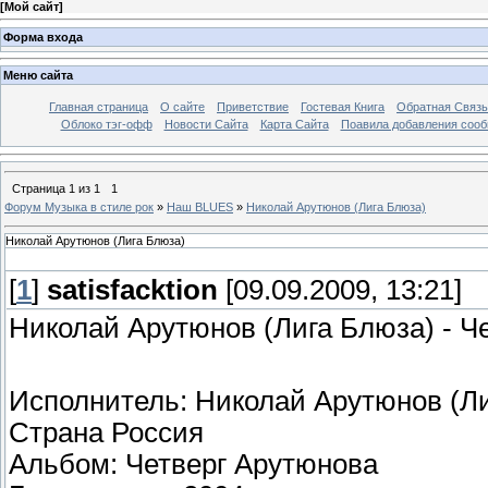
[
Мой сайт
]
Форма входа
Меню сайта
Главная страница
О сайте
Приветствие
Гостевая Книга
Обратная Связь
Облоко тэг-офф
Новости Сайта
Карта Сайта
Поавила добавления соо
Страница
1
из
1
1
Форум Музыка в стиле рок
»
Наш BLUES
»
Николай Арутюнов (Лига Блюза)
Николай Арутюнов (Лига Блюза)
[
1
]
satisfacktion
[09.09.2009, 13:21]
Николай Арутюнов (Лига Блюза) - Че
Исполнитель: Николай Арутюнов (Л
Страна Россия
Альбом: Четверг Арутюнова