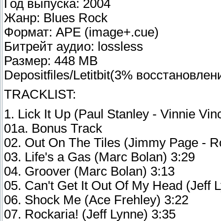
Год выпуска: 2004
Жанр: Blues Rock
Формат: APE (image+.cue)
Битрейт аудио: lossless
Размер: 448 MB
Depositfiles/Letitbit(3% восстановлен
TRACKLIST:
1. Lick It Up (Paul Stanley - Vinnie Vin
01a. Bonus Track
02. Out On The Tiles (Jimmy Page - R
03. Life's a Gas (Marc Bolan) 3:29
04. Groover (Marc Bolan) 3:13
05. Can't Get It Out Of My Head (Jeff 
06. Shock Me (Ace Frehley) 3:22
07. Rockaria! (Jeff Lynne) 3:35