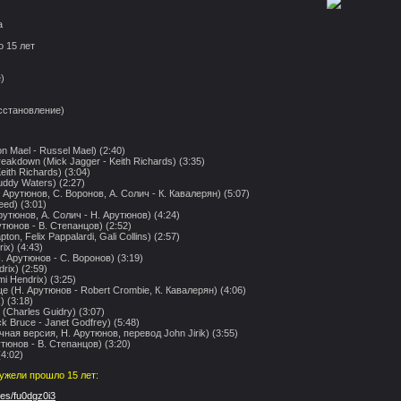
а
 15 лет
)
восстановление)
on Mael - Russel Mael) (2:40)
eakdown (Mick Jagger - Keith Richards) (3:35)
eith Richards) (3:04)
Muddy Waters) (2:27)
 Арутюнов, С. Воронов, А. Солич - К. Кавалерян) (5:07)
eed) (3:01)
утюнов, А. Солич - Н. Арутюнов) (4:24)
тюнов - В. Степанцов) (2:52)
ton, Felix Pappalardi, Gali Collins) (2:57)
ix) (4:43)
. Арутюнов - С. Воронов) (3:19)
rix) (2:59)
mi Hendrix) (3:25)
е (Н. Арутюнов - Robert Crombie, К. Кавалерян) (4:06)
) (3:18)
r (Charles Guidry) (3:07)
k Bruce - Janet Godfrey) (5:48)
ная версия, Н. Арутюнов, перевод John Jirik) (3:55)
утюнов - В. Степанцов) (3:20)
(4:02)
ужели прошло 15 лет:
iles/fu0dgz0i3