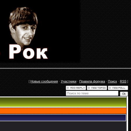
[
Новые сообщения
·
Участники
·
Правила форума
·
Поиск
·
RSS
]