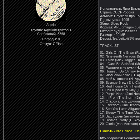
Исполнитель: Лига Блюз
Страна СССР,Россия
Альбом: Неужели прошло
Год выпуска: 1995
Жанр: Blues Rock
Admin
Формат: APE (image+.cue
Группа: Администраторы
Битрейт аудио: lossless
Сообщений:
3768
Размер: 429 MB
Depositfiles/Letitbit(3% 
Награды:
0
Статус:
Offline
TRACKLIST:
01. Girls On The Brain (R
02. Nineteenth Nervous Br
03. Think (Mick Jagger - K
04. I Can't Be Satisfied (
05. Развяжи мне руки (Н.
06. Honest I Do (Jimmy R
07. Июльский блюз (Н. Ар
08. Мой мышонок (Н. Ару
09. Strange Brew (Eric Clap
10. Red House (Jimi Hendr
11. Рок-н-рол мяу-мяу (Н
12. Purple Haze (Jimi Hend
13. In From The Storm (Ji
14. Открой глаза, дружищ
15. Freedom (Jimi Hendrix
16. See You Later, Alligato
17. Sleepy Time Time (Jac
18. Ваша дочь (англоязыч
19. Нельзя - хочу (Н. Ар
20. Gloria (Van Morrison) 
Скачать Лига Блюза - Не
http://depositfiles.com/ru/f