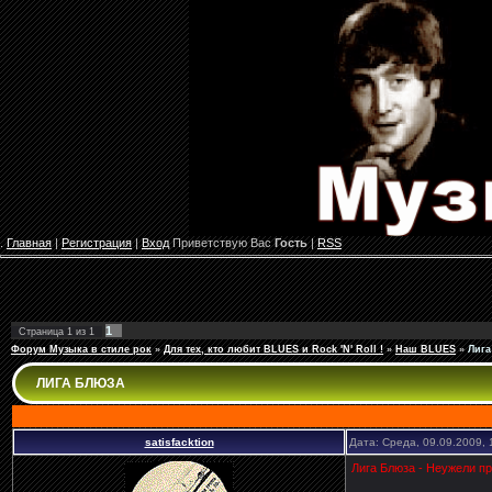
.
Главная
|
Регистрация
|
Вход
Приветствую Вас
Гость
|
RSS
1
Страница
1
из
1
Форум Музыка в стиле рок
»
Для тех, кто любит BLUES и Rock 'N' Roll !
»
Наш BLUES
»
Лига
ЛИГА БЛЮЗА
satisfacktion
Дата: Среда, 09.09.2009,
Лига Блюза - Неужели пр