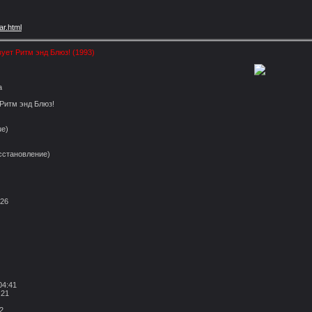
.ar.html
вует Ритм энд Блюз! (1993)
а
 Ритм энд Блюз!
ue)
восстановление)
:26
04:41
:21
2