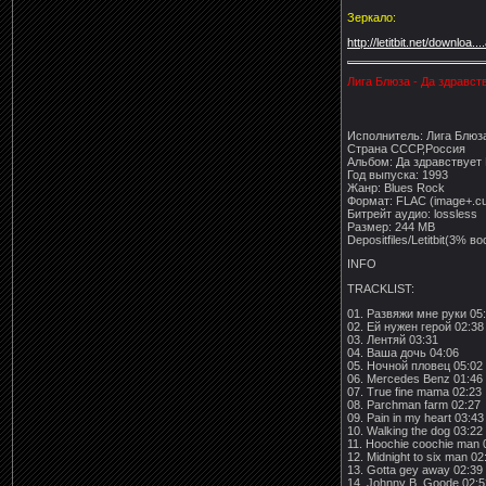
Зеркало:
http://letitbit.net/downloa...
Лига Блюза - Да здравст
Исполнитель: Лига Блюз
Страна СССР,Россия
Альбом: Да здравствует
Год выпуска: 1993
Жанр: Blues Rock
Формат: FLAC (image+.c
Битрейт аудио: lossless
Размер: 244 MB
Depositfiles/Letitbit(3% 
INFO
TRACKLIST:
01. Развяжи мне руки 05
02. Ей нужен герой 02:38
03. Лентяй 03:31
04. Ваша дочь 04:06
05. Ночной пловец 05:02
06. Mercedes Benz 01:46
07. True fine mama 02:23
08. Parchman farm 02:27
09. Pain in my heart 03:43
10. Walking the dog 03:22
11. Hoochie coochie man 
12. Midnight to six man 02
13. Gotta gey away 02:39
14. Johnny B. Goode 02:5