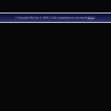
|
Copyright MyCorp © 2026
|
Сайт управляется системой
uCoz
|