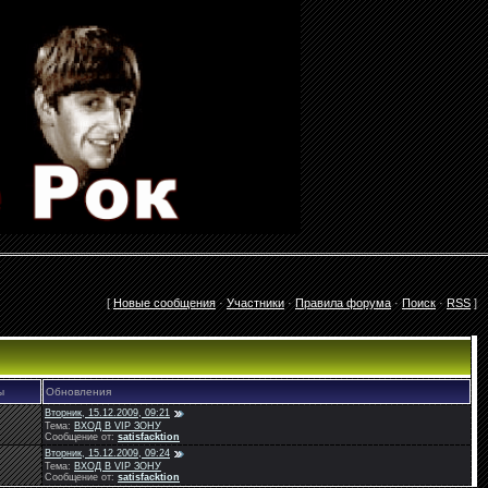
[
Новые сообщения
·
Участники
·
Правила форума
·
Поиск
·
RSS
]
ы
Обновления
Вторник, 15.12.2009, 09:21
Тема:
ВХОД В VIP ЗОНУ
Сообщение от:
satisfacktion
Вторник, 15.12.2009, 09:24
Тема:
ВХОД В VIP ЗОНУ
Сообщение от:
satisfacktion