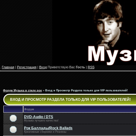
.
Главная
|
Регистрация
|
Вход
Приветствую Вас
Гость
|
RSS
Форум Музыка в стиле рок
»
Вход и Просмотр Раздела только для VIP пользователей!
ВХОД И ПРОСМОТР РАЗДЕЛА ТОЛЬКО ДЛЯ VIP ПОЛЬЗОВАТЕЛЕЙ!
Форум
DVD-Audio / DTS
Музыка лучшего качества!
Рок Баллады/Rock Ballads
Креативные сборники и Реализы