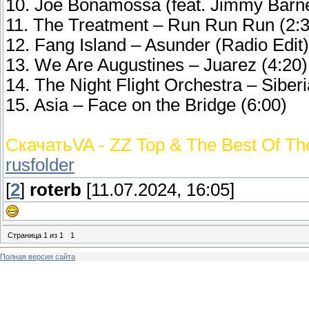
10. Joe Bonamossa (feat. Jimmy Barne
11. The Treatment – Run Run Run (2:3
12. Fang Island – Asunder (Radio Edit)
13. We Are Augustines – Juarez (4:20)
14. The Night Flight Orchestra – Siber
15. Asia – Face on the Bridge (6:00)
СкачатьVA - ZZ Top & The Best Of Th
rusfolder
[
2
]
roterb
[11.07.2024, 16:05]
Страница
1
из
1
1
Полная версия сайта