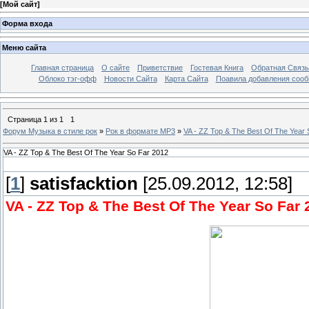
[
Мой сайт
]
Форма входа
Меню сайта
Главная страница
О сайте
Приветствие
Гостевая Книга
Обратная Связь
Облоко тэг-офф
Новости Сайта
Карта Сайта
Поавила добавления соо
Страница
1
из
1
1
Форум Музыка в стиле рок
»
Рок в формате MP3
»
VA - ZZ Top & The Best Of The Year 
VA - ZZ Top & The Best Of The Year So Far 2012
[
1
]
satisfacktion
[25.09.2012, 12:58]
VA - ZZ Top & The Best Of The Year So Far 