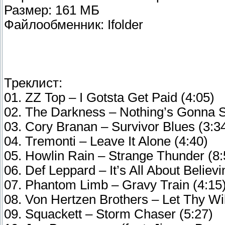
Размер: 161 МБ
Файлообменник: Ifolder
Треклист:
01. ZZ Top – I Gotsta Get Paid (4:05)
02. The Darkness – Nothing’s Gonna S
03. Cory Branan – Survivor Blues (3:3
04. Tremonti – Leave It Alone (4:40)
05. Howlin Rain – Strange Thunder (8:
06. Def Leppard – It’s All About Believi
07. Phantom Limb – Gravy Train (4:15
08. Von Hertzen Brothers – Let Thy Wi
09. Squackett – Storm Chaser (5:27)