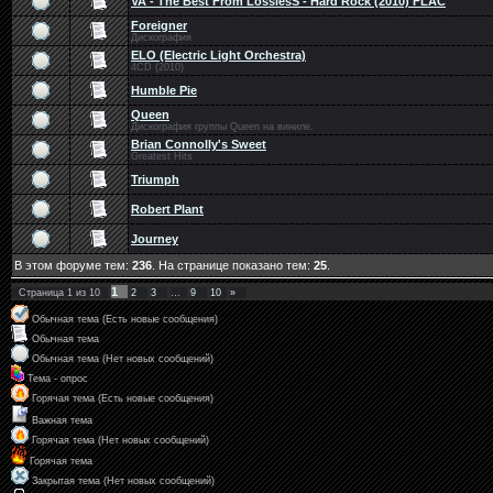
VA - The Best From LosslesS - Hard Rock (2010) FLAC
Foreigner
Дискография
ELO (Electric Light Orchestra)
4CD (2010)
Humble Pie
Queen
Дискография группы Queen на виниле.
Brian Connolly's Sweet
Greatest Hits
Triumph
Robert Plant
Journey
В этом форуме тем:
236
. На странице показано тем:
25
.
1
Страница
1
из
10
2
3
…
9
10
»
Обычная тема (Есть новые сообщения)
Обычная тема
Обычная тема (Нет новых сообщений)
Тема - опрос
Горячая тема (Есть новые сообщения)
Важная тема
Горячая тема (Нет новых сообщений)
Горячая тема
Закрытая тема (Нет новых сообщений)