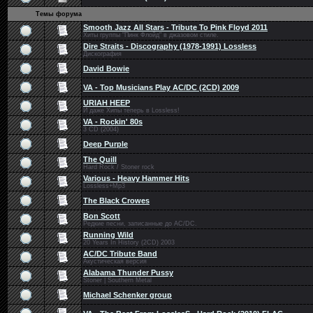
Темы форума
Smooth Jazz All Stars - Tribute To Pink Floyd 2011
Хиты группы "Пинк Флойд" в джазовом стиле.
Dire Straits - Discography (1978-1991) Lossless
Дискография
David Bowie
VA - Top Musicians Play AC/DC (2CD) 2009
URIAH HEEP
И даже Хипы теперь в Lossless!
VA - Rockin' 80s
3 CD (2004)
Deep Purple
The Quill
Hard Rock / Stoner rock
Various - Heavy Hammer Hits
Lossless+Mp3
The Black Crowes
Bon Scott
Редкие песни, записанные до AC/DC.
Running Wild
20 Years In History (2CD) 2003
AС/DС Tribute Band
Акустическая версия
Alabama Thunder Pussy
Stoner | Southern Metal
Michael Schenker group