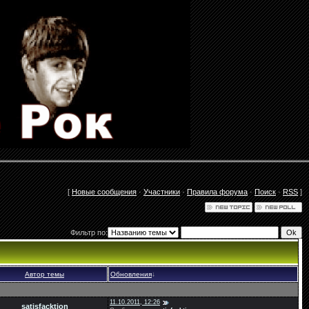
[
Новые сообщения
·
Участники
·
Правила форума
·
Поиск
·
RSS
]
Фильтр по:
Автор темы
Обновления
↓
11.10.2011, 12:26
satisfacktion