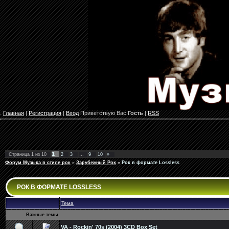
.
Главная
|
Регистрация
|
Вход
Приветствую Вас
Гость
|
RSS
1
Страница
1
из
10
2
3
…
9
10
»
Форум Музыка в стиле рок
»
Зарубежный Рок
»
Рок в формате Lossless
РОК В ФОРМАТЕ LOSSLESS
Тема
Важные темы
VA - Rockin' 70s (2004) 3CD Box Set