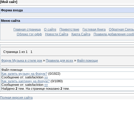
[
Мой сайт
]
Форма входа
Меню сайта
Главная страница
О сайте
Приветствие
Гостевая Книга
Обратная Связь
Облоко тэг-офф
Новости Сайта
Карта Сайта
Поавила добавления соо
Страница
1
из
1
1
Форум Музыка в стиле рок
»
Правила для всех
»
Файл помощи
Файл помощи
Как залить музыку на Форум?
(
0
/
1922
)
Сообщение от:
satisfacktion
»»
Как залить картинку на форум?
(
0
/
1080
)
Сообщение от:
satisfacktion
»»
Найдено
2
тем. На странице показано
2
тем.
Полная версия сайта