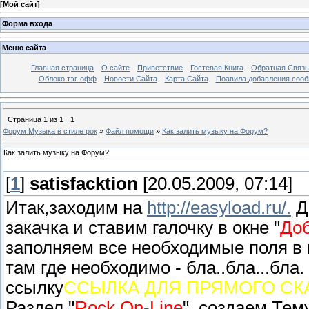
[
Мой сайт
]
Форма входа
Меню сайта
Главная страница
О сайте
Приветствие
Гостевая Книга
Обратная Связь
Облоко тэг-офф
Новости Сайта
Карта Сайта
Поавила добавления соо
Страница
1
из
1
1
Форум Музыка в стиле рок
»
Файл помощи
»
Как залить музыку на Форум?
Как залить музыку на Форум?
[
1
]
satisfacktion
[20.05.2009, 07:14]
Итак,заходим на
http://easyload.ru/.
Д
закачка и ставим галочку в окне "
Доб
заполняем все необходимые поля в
там где необходимо - бла..бла...бла
ссылку
ССЫЛКА ДЛЯ ПРЯМОГО СК
Раздел "
Rock On-Line
", создаем Тем