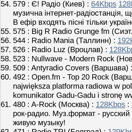
579 :
Є! Радіо
(Киев) :
64Kbps
128
музична інтернет-радіостанція, 
В ефір входять пісні тільки украї
575 :
Big R Radio Grunge fm
(Сиэт
544 :
Radio Mania
(Таллинн) :
192
526 :
Radio Luz
(Вроцлав) :
128Kb
523 :
Nullwave - Modern Rock
(Нов
509 :
Antyradio Covers
(Варшава) 
492 :
Open.fm - Top 20 Rock
(Варш
największa platforma radiowa w po
komunikator Gadu-Gadu i stronę w
480 :
A-Rock
(Москва) :
128Kbps
:
рок-радио. Муз.формат - русски
живую музыку!
471 :
Radio TRI
(Белград) :
129Kb