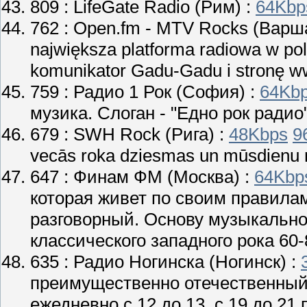
809 :
LifeGate Radio
(Рим) :
64Kbp
762 :
Open.fm - MTV Rocks
(Варша
największa platforma radiowa w po
komunikator Gadu-Gadu i stronę w
759 :
Радио 1 Рок
(София) :
64Kb
музика. Слоган - "Едно рок радио"
679 :
SWH Rock
(Рига) :
48Kbps
9
vecās roka dziesmas un mūsdienu 
647 :
Финам ФМ
(Москва) :
64Kbp
которая живет по своим правил
разговорный. Основу музыкальн
классического западного рока 60-
635 :
Радио Ногинска
(Ногинск) :
преимущественно отечественный 
ежедневно с 12 до 13, с 19 до 21 