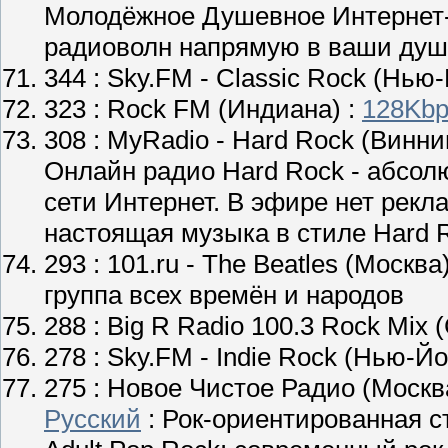
Молодёжное Душевное Интернет
радиоволн напрямую в ваши душ
344 :
Sky.FM - Classic Rock
(Нью-
323 :
Rock FM
(Индиана) :
128Kbp
308 :
MyRadio - Hard Rock
(Винни
Онлайн радио Hard Rock - абсол
сети Интернет. В эфире нет рекла
настоящая музыка в стиле Hard 
293 :
101.ru - The Beatles
(Москва)
группа всех времён и народов
288 :
Big R Radio 100.3 Rock Mix
(
278 :
Sky.FM - Indie Rock
(Нью-Йор
275 :
Новое Чистое Радио
(Москв
Русский
: Рок-ориентированная 