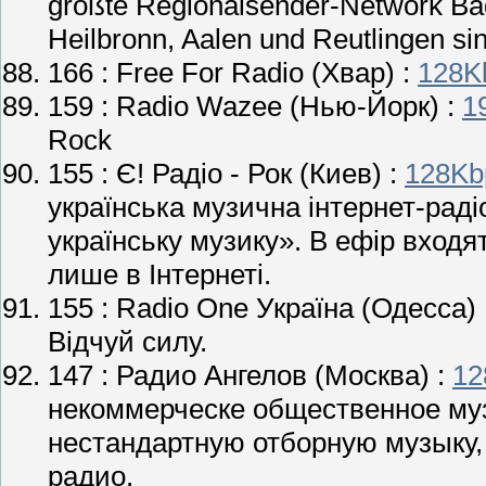
größte Regionalsender-Network Ba
Heilbronn, Aalen und Reutlingen si
166 :
Free For Radio
(Хвар) :
128K
159 :
Radio Wazee
(Нью-Йорк) :
1
Rock
155 :
Є! Радіо - Рок
(Киев) :
128Kb
українська музична інтернет-рад
українську музику». В ефір входя
лише в Інтернеті.
155 :
Radio One Україна
(Одесса) 
Відчуй силу.
147 :
Радио Ангелов
(Москва) :
12
некоммерческе общественное му
нестандартную отборную музыку, 
радио.