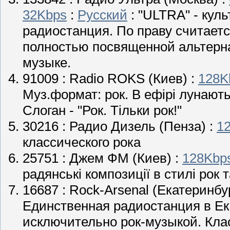
32Kbps
:
Русский
: "ULTRA" - кул
радиостанция. По праву считаетс
полностью посвященной альтерн
музыке.
91009 :
Radio ROKS
(Киев) :
128K
Муз.формат: рок. В ефірі лунают
Слоган - "Рок. Тільки рок!"
30216 :
Радио Дизель
(Пенза) :
1
классического рока
25751 :
Джем ФМ
(Киев) :
128Kbp
радянські композиції в стилі рок т
16687 :
Rock-Arsenal
(Екатеринбур
Единственная радиостанция в Ек
исключительно рок-музыкой. Клас