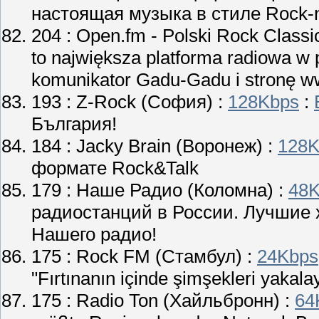
настоящая музыка в стиле Rock-n
204 :
Open.fm - Polski Rock Classi
to największa platforma radiowa w 
komunikator Gadu-Gadu i stronę w
193 :
Z-Rock
(София) :
128Kbps
:
България!
184 :
Jacky Brain
(Воронеж) :
128K
формате Rock&Talk
179 :
Наше Радио
(Коломна) :
48K
радиостанций в России. Лучшие х
Нашего радио!
175 :
Rock FM
(Стамбул) :
24Kbps
"Fırtınanın içinde şimşekleri yakala
175 :
Radio Ton
(Хайльбронн) :
64