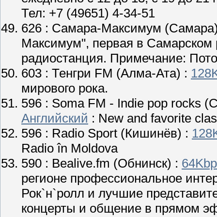
Тел: +7 (49651) 4-34-51
626 :
Самара-Максимум
(Самара)
Максимум", первая в Самарском 
радиостанция. Примечание: Пото
603 :
Тенгри FM
(Алма-Ата) :
128
мирового рока.
596 :
Soma FM - Indie pop rocks
(С
Английский
: New and favorite clas
596 :
Radio Sport
(Кишинёв) :
128
Radio în Moldova
590 :
Bealive.fm
(Обнинск) :
64Kbp
регионе профессиональное инте
Рок`н`ролл и лучшие представи
концерты и общение в прямом эфи