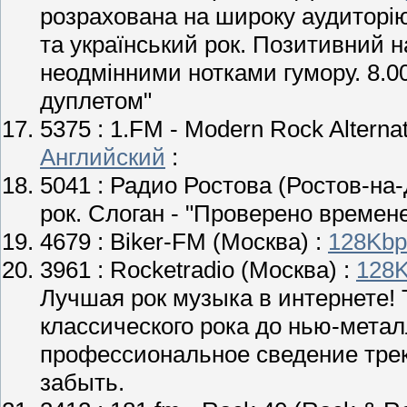
розрахована на широку аудиторію.
та український рок. Позитивний н
неодмінними нотками гумору. 8.00
дуплетом"
5375 :
1.FM - Modern Rock Alternat
Английский
:
5041 :
Радио Ростова
(Ростов-на-
рок. Слоган - "Проверено времен
4679 :
Biker-FM
(Москва) :
128Kbp
3961 :
Rocketradio
(Москва) :
128
Лучшая рок музыка в интернете!
классического рока до нью-мета
профессиональное сведение тре
забыть.