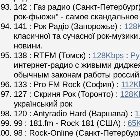
142 :
Газ радио
(Санкт-Петербург)
рок-фьюжн" - самое скандальное 
141 :
Рок Радіо
(Запорожье) :
128
класичної та сучасної рок-музики
новини.
138 :
RTFM
(Томск) :
128Kbps
:
Ру
интернет-радио с живыми диджея
обычным законам работы россий
133 :
Pro FM Rock
(София) :
112K
127 :
Скриня Рок
(Торонто) :
128K
український рок
120 :
Antyradio Hard
(Варшава) :
1
99 :
181.fm - Rock 181
(США) :
65
98 :
Rock-Online
(Санкт-Петербург