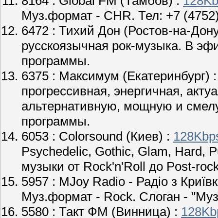
8164 :
Global FM
(
Тамбов
) :
128Kb
Муз.формат - CHR. Тел: +7 (4752)
6472 :
Тихий Дон
(Ростов-на-Дону
русскоязычная рок-музыка. В эф
программы.
6375 :
Максимум
(Екатеринбург) 
прогрессивная, энергичная, акту
альтернативную, мощную и смелу
программы.
6053 :
Colorsound
(Киев) :
128Kbp
Psychedelic, Gothic, Glam, Hard, P
музыки от Rock'n'Roll до Post-rock
5957 :
MJoy Radio - Радіо з Криїв
Муз.формат - Rock. Слоган - "Музи
5580 :
Такт ФМ
(Винница) :
128Kb