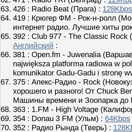
426 :
Radio Beat
(Прага) :
128Kbps
419 :
Крюгер ФМ - Рок-н-ролл
(Мос
интернет радио. Лучшие хиты рок
392 :
Club 977 - The Classic Rock
(
Английский
:
381 :
Open.fm - Juwenalia
(Варшав
największa platforma radiowa w po
komunikator Gadu-Gadu i stronę w
375 :
Апекс-Радио - Rock
(Новокуз
хорошего и разного! От Chuck Berr
Машины времени и Зоопарка до М
363 :
1.FM - High Voltage
(Калифор
354 :
Donau 3 FM
(Ульм) :
64Kbps
352 :
Радио Рында
(Тверь) :
128K