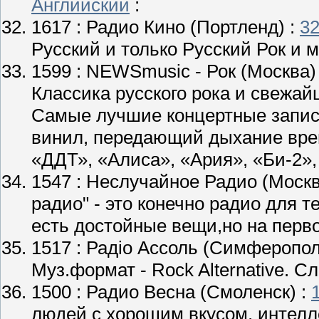
Английский
:
1617 :
Радио Кино
(Портленд) :
3
Русский и только Русский Рок и м
1599 :
NEWSmusic - Рок
(Москва)
Классика русского рока и свежай
Самые лучшие концертные запис
винил, передающий дыхание врем
«ДДТ», «Алиса», «Ария», «Би-2»,
1547 :
Неслучайное Радио
(Москв
радио" - это конечно радио для т
есть достойные вещи,но на перв
1517 :
Радіо Ассоль
(Симферопол
Муз.формат - Rock Alternative. С
1500 :
Радио Весна
(Смоленск) :
людей с хорошим вкусом, интелл