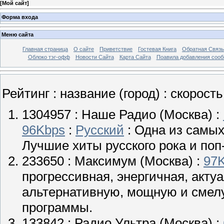
[
Мой сайт
]
Форма входа
Меню сайта
Главная страница
О сайте
Приветствие
Гостевая Книга
Обратная Связь
Облоко тэг-офф
Новости Сайта
Карта Сайта
Поавила добавления соо
Рейтинг : название (город) : скорость
1304957 :
Наше Радио
(Москва) :
96Kbps
:
Русский
: Одна из самых
Лучшие хиты русского рока и поп
233650 :
Максимум
(Москва) :
97
прогрессивная, энергичная, акту
альтернативную, мощную и смелу
программы.
133842 :
Радио Ультра
(Москва) :