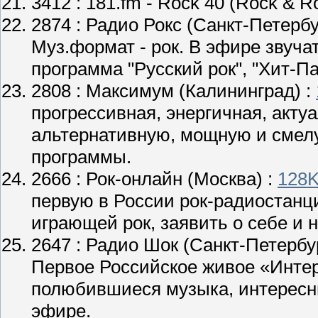
3412 :
181.fm - Rock 40 (Rock & Ro
2874 :
Радио Рокс
(Санкт-Петербу
Муз.формат - рок. В эфире звуча
программа "Русский рок", "Хит-П
2808 :
Максимум
(Калининград) :
прогрессивная, энергичная, акту
альтернативную, мощную и смелу
программы.
2666 :
Рок-онлайн
(Москва) :
128
первую в России рок-радиостан
играющей рок, заявить о себе и 
2647 :
Радио Шок
(Санкт-Петербур
Первое Российское живое «Инте
полюбившиеся музыка, интересн
эфире.