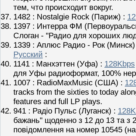
тем, что происходит вокруг.
1482 :
Nostalgie Rock
(Париж) :
12
1397 :
Интерра ФМ
(Первоуральск
Слоган - "Радио для хороших люд
1339 :
Аплюс Радио - Рок
(Минск)
Русский
:
1141 :
Манхэттен
(Уфа) :
128Kbps
для Уфы радиоформат, 100% нер
1007 :
RadioMaxMusic
(США) :
12
tracks from the sixties to today alon
features and full LP plays.
941 :
Радіо Пульс
(Луганск) :
128K
бажань" щоденно з 12 до 13 та з 
повідомлення на номер 10545 (на 