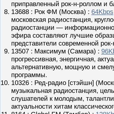
приправленный рок-н-роллом и бл
13688 :
Рок ФМ
(Москва) :
64Kbps
московская радиостанция, кругл
радиостанции — информационно
эфира составляют лучшие образцы
представители современной рок-
13507 :
Максимум
(Самара) :
96K
прогрессивная, энергичная, акту
альтернативную, мощную и смелу
программы.
10326 :
Ред-радио [стэйшн]
(Моск
музыкальная радиостанция, цель
слушателей к молодым, талантли
актуальности хитам классическог