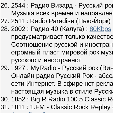
2544 :
Радио Визард - Русский ро
Музыка всех времён и направлени
2511 :
Radio Paradise
(Нью-Йорк) 
2002 :
Радио 40
(Калуга) :
80Kbps
предусматривает только качеств
Соотношение русской и иностран
огромный пласт мировой рок музы
русского и иностранног
1927 :
MyRadio - Русский рок
(Вин
Онлайн радио Русский Рок - абс
сети Интернет. В эфире нет рекла
настоящая музыка в стиле Русски
1852 :
Big R Radio 100.5 Classic 
1811 :
1.FM - Classic Rock Replay