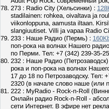
Adult Pop Rock: современный рок,
273 :
Radio City
(Хельсинки) :
128
stadilainen: rohkea, oivaltava ja r
viikonloppuna, aamusta iltaan. Kirsi
slangiuutiset. Villi ja vapaa Radio Ci
233 :
Наше Радио
(Пермь) :
160K
поп-рока на волнах Нашего радио!
по Перми. Тел: +7 (342) 239-35-2
232 :
Наше Радио
(Петрозаводск)
рока и поп-рока на волнах Нашего
17 до 18 по Петрозаводску. Тел:
2320 (в начале слово наше (или n
222 :
MyRadio - Rock-n-Roll
(Винн
Онлайн радио Rock-n-Roll - абс
сети Интернет. В эфире нет рекла