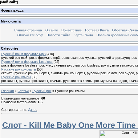
[
Мой сайт
]
Форма входа
Меню сайта
Главная страница
О сайте
Приветствие
Гостевая Книга
Обратная Связь
Облоко тэг-офф
Новости Сайта
Карта Сайта
Поавила добавления соо
Categories
Русский рок в формате Mp3
[410]
русский рок mp3, рок в формате mp3, советская рок музыка, русский андеграунд, рок
Русский рок в формате Lossless
[92]
рок в формате lossless, рок Flac, скачать русский рок lossless, рок музыка высокого 
Русские рок концерты
[56]
скачать русские рок концерты, скачать рок концерты, русский рок на dvd, рок видео, 
Русские рок клипы
[60]
рок клипы, русские рок клипы, скачать русские рок клипы, рок музыка на видео, скач
Главная
»
Статьи
»
Русский рок
» Русские рок клипы
В категории материалов
:
60
Показано материалов
:
1-6
Сортировать по
:
Дате
Слот - Kill Me Baby One More Time 