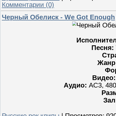
Комментарии (0)
Черный Обелиск - We Got Enough
Исполните
Песня:
Стр
Жанр
Фо
Видео:
Аудио:
AC3, 480
Раз
Зал
Русские рок клипы
|
Просмотров:
92