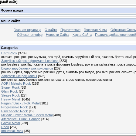
[
Мой сайт
]
Форма входа
Меню сайта
Главная страница
О сайте
Приветствие
Гостевая Книга
Обратная Связь
Облоко тэг-офф
Новости Сайта
Карта Сайта
Поавила добавления соо
Categories
Hard Rock
[3709]
скачать рок, рок, рок музыка, рок mp3, скачать зарубежный рок, скачать британский р
Зарубежный рок в формате Lossless
[823]
рок lossless, рок flac, скачать рок в формате lossless, рок музыка lossless, рок в хоро
Видео зарубежных рок концертов
[262]
рок концерты, зарубежные рок концерты, скачать рок видео, рок dvd, рок avi, скачать 
Зарубежные рок клипы
[823]
рок клипы, зарубежные рок клипы, скачать рок клипы, новые рок клипы
AOR l Melodic Rock
[285]
Stoner Rock
[55]
Glam Rock
[76]
Sleaze Rock
[27]
Heavy Metal
[1045]
Pagan / Black / Folk Metal
[181]
Progressive Rock
[171]
Psychedelic Rock
[19]
Melodic Power Metal / Speed Metal
[408]
Alternative l Punk l Grunge
[314]
Gothic Metal
[238]
Rock
[257]
Industrial Rock
[35]