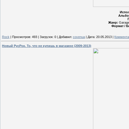
Испол
Альбо
Жанр:
Garage 
Формат / Б
Rock
|
Просмотров:
493
|
Загрузок:
0
|
Добавил:
covenua
|
Дата:
20.05.2013
|
Коммента
Новый РусРок. То, что не купишь в магазине (2009-2013)