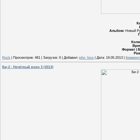
К
Альбом:
Новый Рус
Г
Коли
Вре
Формат | 
Раз
Rock
|
Просмотров:
481
|
Загрузок:
0
|
Добавил:
john_foxs
|
Дата:
19.05.2013
|
Коммента
Би-2 - Нечётный воин 3 (2013)